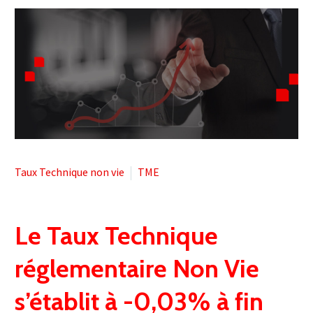


Taux Technique non vie
TME
Le Taux Technique
réglementaire Non Vie
s’établit à -0,03% à fin