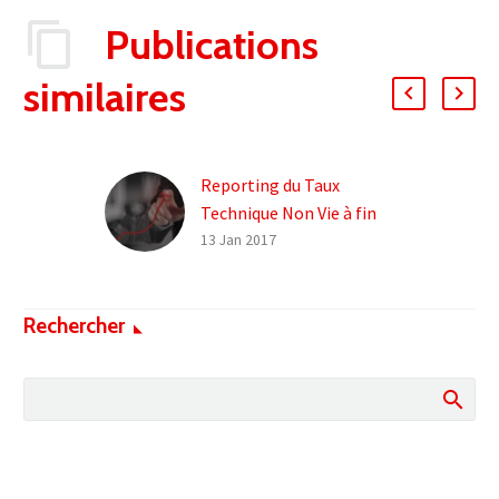
Publications
similaires
Reporting du Taux
Technique Non Vie à fin
décembre 2016
13 Jan 2017
Le Taux Technique
réglementaire Non Vie
Rechercher
s’établit à fin 2016 à
0,52% à fin 2016 (vs
0,96% et 1,48%…