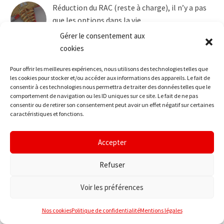
Réduction du RAC (reste à charge), il n’y a pas
que les options dans la vie…
2 mai 2022
Gérer le consentement aux
cookies
Reporting du Taux Technique Non Vie à fin
Pour offrir les meilleures expériences, nous utilisons des technologies telles que
décembre 2021
les cookies pour stocker et/ou accéder aux informations des appareils. Le fait de
2 février 2022
consentir à ces technologies nous permettra de traiter des données telles que le
comportement de navigation ou les ID uniques sur ce site. Le fait de ne pas
consentir ou de retirer son consentement peut avoir un effet négatif sur certaines
caractéristiques et fonctions.
Catégories
Accepter
Refuser
Actualité
Voir les préférences
Art 39
Nos cookies
Politique de confidentialité
Mentions légales
Clauses de recommandation