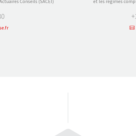
Actuaires Conseils (SACEI)
et les régimes comp
30
+
e.fr