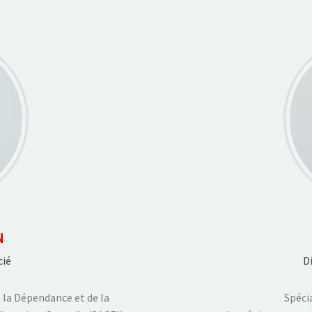
N
cié
D
e la Dépendance et de la
Spéci