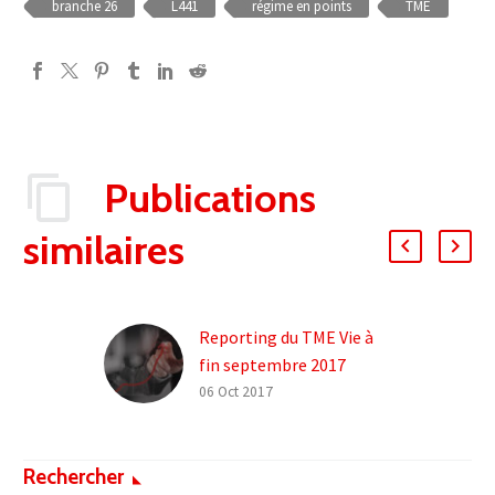
branche 26
L441
régime en points
TME
Publications
similaires
Reporting du TME Vie à
fin septembre 2017
Le TME à fin septembre
06 Oct 2017
2017 s’établit à 0,77% en
baisse de 1 point de base
Rechercher
par rapport à sa…