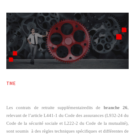



TME
Les contrats de retraite supplémentairedits de
branche 26
,
relevant de l’article L441-1 du Code des assurances (L932-24 du
Code de la sécurité sociale et L222-2 du Code de la mutualité),
sont soumis à des règles techniques spécifiques et différentes de