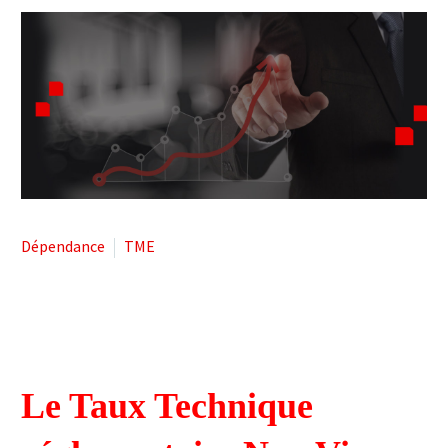



Dépendance
TME
Le Taux Technique