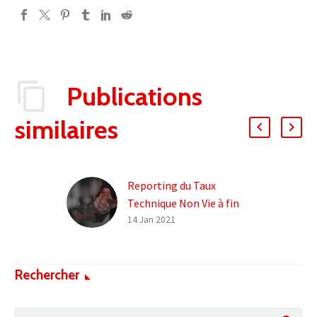
Publications
similaires
Reporting du Taux
Technique Non Vie à fin
décembre 2020
14 Jan 2021
Le Taux Technique
réglementaire Non Vie
Rechercher
s’établit à 0,02% à fin
2020 (vs. 0,37% et 0,62%
respectivement à fin