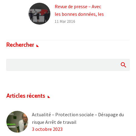
Revue de presse – Avec
les bonnes données, les
branches peuvent
11 Mar 2016
négocier « d’égal à égal »
leur risque santé avec
Rechercher
l’Assureur
Consultez
l’article par Grégoire
Faney (Agence de presse
AEF) du 11 mars 2016 sur
l’intervention
de François Lusson
Articles récents
(Directeur Général
d’Actense) lors du « Jeudi
de…
Actualité – Protection sociale – Dérapage du
risque Arrêt de travail
3 octobre 2023