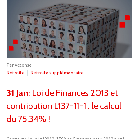
Par Actense
Retraite
Retraite supplémentaire
31 Jan:
Loi de Finances 2013 et
contribution L137-11-1 : le calcul
du 75,34% !
Contexte La loi n°2012-1509 de Finances pour 2013 a été