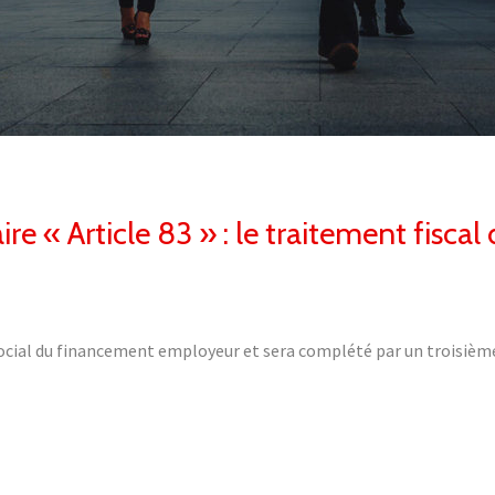
re « Article 83 » : le traitement fisc
t social du financement employeur et sera complété par un troisiè