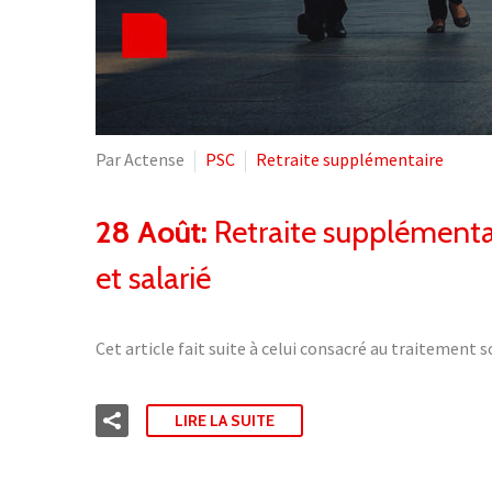
Par Actense
PSC
Retraite supplémentaire
28 Août:
Retraite supplémentai
et salarié
Cet article fait suite à celui consacré au traitemen
LIRE LA SUITE