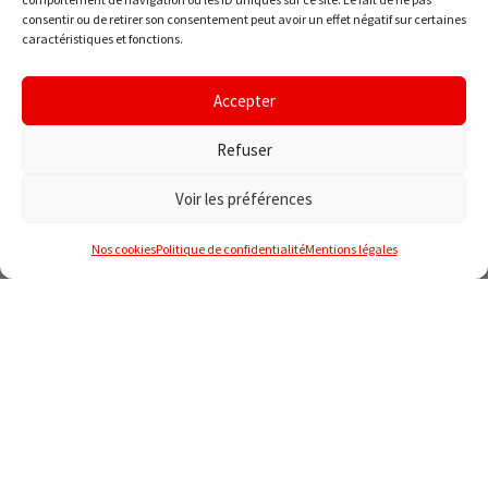
consentir ou de retirer son consentement peut avoir un effet négatif sur certaines
caractéristiques et fonctions.
Accepter
Refuser
Voir les préférences
Nos cookies
Politique de confidentialité
Mentions légales
Actense est un cabinet de conseil en
protection sociale et actuariat.
Ses associés, consultants et actuaires
accompagnent les souscripteurs